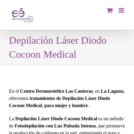
Saltar
al
contenido
Depilación Láser Diodo
Cocoon Medical
En el
Centro Dermoestético Las Canteras
, en
La Laguna
,
ofrecemos
tratamientos de Depilación Láser Diodo
Cocoon Medical
,
para mujer y hombre
.
La
Depilación Láser Diodo Cocoon Medical
es un método
de
Fotodepilación con Luz Pulsada Intensa
, que promueve
la producción de colágeno en la piel, estimulando el poro y